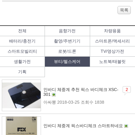
목록
전체
음향가전
차량용품
배터리/충전기
촬영/주변기기
스마트폰/액세서리
스마트모빌리티
로봇/드론
TV/영상가전
생활가전
뷰티/헬스케어
노트북/태블릿
기획
인바디 체중계 추천 픽스 바디체크 XSC-
2
301
아싸뽕
2018-03-25
조회수 1838
인바디 체중계 픽스바디체크 스마트하네요