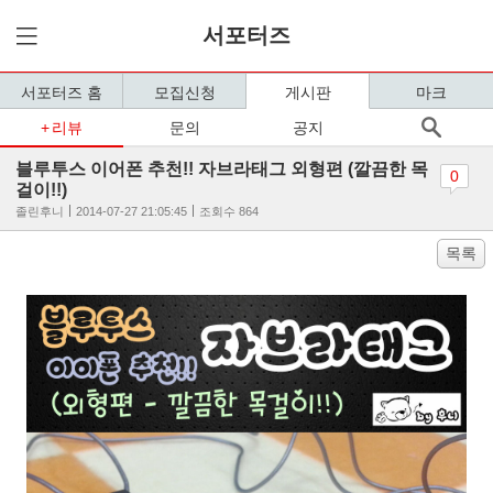
서포터즈
서포터즈 홈
모집신청
게시판
마크
리뷰
문의
공지
블루투스 이어폰 추천!! 자브라태그 외형편 (깔끔한 목
0
걸이!!)
졸린후니
2014-07-27 21:05:45
조회수 864
목록