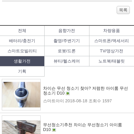
목록
전체
음향가전
차량용품
배터리/충전기
촬영/주변기기
스마트폰/액세서리
스마트모빌리티
로봇/드론
TV/영상가전
생활가전
뷰티/헬스케어
노트북/태블릿
기획
차이슨 무선 청소기 찾아? 저렴한 아이룸 무선
청소기 D10
스마트아이
2018-08-18
조회수 1597
무선청소기추천 차이슨 무선청소기 아이룸
D10