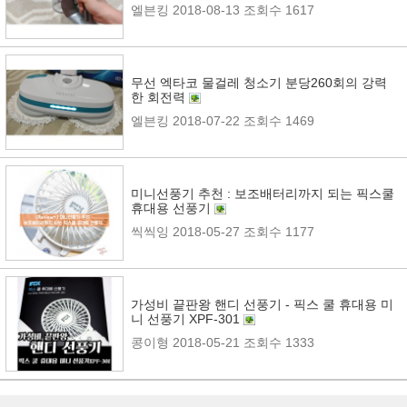
엘븐킹
2018-08-13
조회수 1617
무선 엑타코 물걸레 청소기 분당260회의 강력
한 회전력
엘븐킹
2018-07-22
조회수 1469
미니선풍기 추천 : 보조배터리까지 되는 픽스쿨
휴대용 선풍기
씩씩잉
2018-05-27
조회수 1177
가성비 끝판왕 핸디 선풍기 - 픽스 쿨 휴대용 미
니 선풍기 XPF-301
콩이형
2018-05-21
조회수 1333