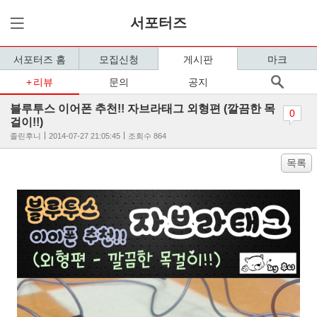
서포터즈
서포터즈 홈
모집신청
게시판
마크
리뷰
문의
공지
블루투스 이어폰 추천!! 자브라태그 외형편 (깔끔한 목
0
걸이!!)
졸린후니
2014-07-27 21:05:45
조회수 864
목록