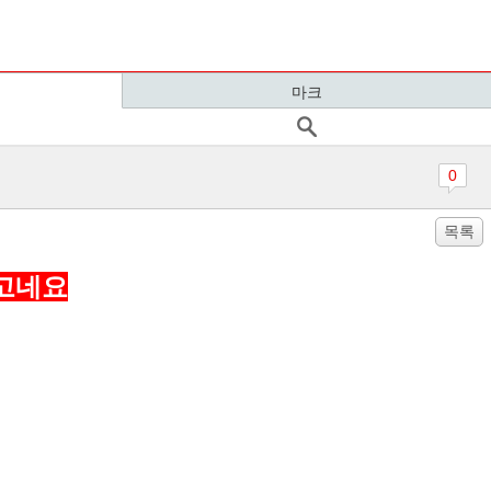
마크
0
목록
최고네요