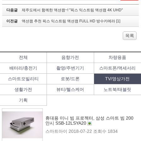
다음글
제주도에서 함께한 액션캠~! "픽스 익스트림 액션캠 4K UHD"
이전글
액션캠 추천 픽스 익스트림 액션캠 FULL HD 방수카메라 [1]
목록
전체
음향가전
차량용품
배터리/충전기
촬영/주변기기
스마트폰/액세서리
스마트모빌리티
로봇/드론
TV/영상가전
생활가전
뷰티/헬스케어
노트북/태블릿
기획
휴대용 미니 빔 프로젝터, 삼성 스마트 빔 200
안시 SSB-12LSYA20
스마트아이
2018-07-22
조회수 1834