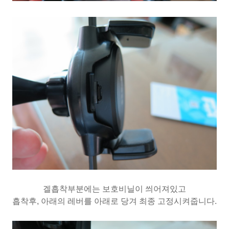
겔흡착부분에는 보호비닐이 씌어져있고
흡착후, 아래의 레버를 아래로 당겨 최종 고정시켜줍니다.