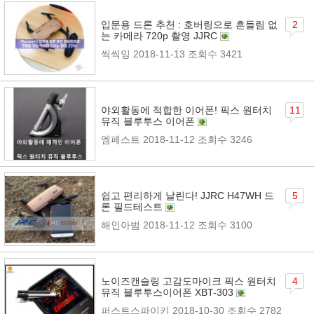
입문용 드론 추천 : 호버링으로 흔들림 없
2
는 카메라 720p 촬영 JJRC
씩씩잉
2018-11-13
조회수 3421
야외활동에 적합한 이어폰! 픽스 원터치
11
뮤직 블루투스 이어폰
엠페스트
2018-11-12
조회수 3246
쉽고 편리하게 날린다! JJRC H47WH 드
5
론 필드테스트
해인아범
2018-11-12
조회수 3100
노이즈캔슬링 고감도마이크 픽스 원터치
4
뮤직 블루투스이어폰 XBT-303
퍼스트스파이키
2018-10-30
조회수 2782