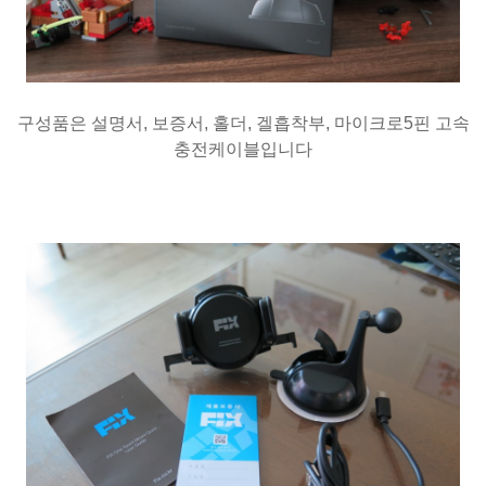
구성품은 설명서, 보증서, 홀더, 겔흡착부, 마이크로5핀 고속
충전케이블입니다