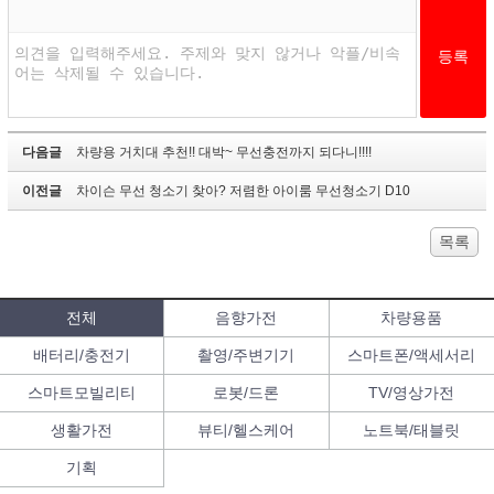
다음글
차량용 거치대 추천!! 대박~ 무선충전까지 되다니!!!!
이전글
차이슨 무선 청소기 찾아? 저렴한 아이룸 무선청소기 D10
목록
전체
음향가전
차량용품
배터리/충전기
촬영/주변기기
스마트폰/액세서리
스마트모빌리티
로봇/드론
TV/영상가전
생활가전
뷰티/헬스케어
노트북/태블릿
기획