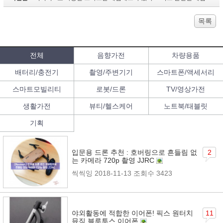
목록
전체
음향가전
차량용품
배터리/충전기
촬영/주변기기
스마트폰/액세서리
스마트모빌리티
로봇/드론
TV/영상가전
생활가전
뷰티/헬스케어
노트북/태블릿
기획
입문용 드론 추천 : 호버링으로 흔들림 없
2
는 카메라 720p 촬영 JJRC
씩씩잉
2018-11-13
조회수 3423
야외활동에 적합한 이어폰! 픽스 원터치
11
뮤직 블루투스 이어폰