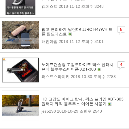
엠페스트
2018-11-12
조회수 3248
쉽고 편리하게 날린다! JJRC H47WH 드
5
론 필드테스트
해인아범
2018-11-12
조회수 3101
노이즈캔슬링 고감도마이크 픽스 원터치
4
뮤직 블루투스이어폰 XBT-303
퍼스트스파이키
2018-10-30
조회수 2783
HD 고감도 마이크 탑재. 픽스 프라임 XBT-303
원터치 뮤직 블루투스 이어폰 사용기
jes5298
2018-10-29
조회수 2543