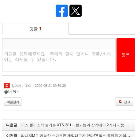
덧글
1
강아지가조아
2020-05-21 09:59:30
좋네요~
리플달기
신고
다음글
픽스 셀피스틱 셀카봉 XTS-301L, 셀카봉과 삼각대의 2가지 기능을 하나로~
이전글
리니지M도 가능한 스마트폰 게임패드가 있다!?! 픽스 올인원 게임패드