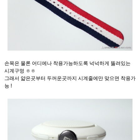
손목은 물론 어디에나 착용가능하도록 넉넉하게 뚫려있는
시계구멍 ㅎㅎ
그래서 얇은곳부터 두꺼운곳까지 시계줄에만 맞으면 착용가
능 !