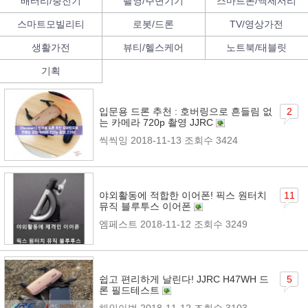
배터리/충전기
촬영/주변기기
스마트폰/액세서리
스마트모빌리티
로봇/드론
TV/영상가전
생활가전
뷰티/헬스케어
노트북/태블릿
기획
입문용 드론 추천 : 호버링으로 흔들림 없
2
는 카메라 720p 촬영 JJRC
씩씩잉
2018-11-13
조회수 3424
야외활동에 적합한 이어폰! 픽스 원터치
11
뮤직 블루투스 이어폰
엠페스트
2018-11-12
조회수 3249
쉽고 편리하게 날린다! JJRC H47WH 드
5
론 필드테스트
해인아범
2018-11-12
조회수 3103