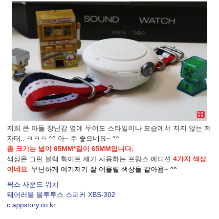
저희 큰 아들 장난감 옆에 두어도 스타일이나 모습에서 지지 않는 저
자태.. ㅋㅋㅋ ^^ 아~ 주 좋으네요~ ^^
총 크기는 넓이 65MM*길이 65MM입니다.
색상은 그린 블랙 화이트 제가 사용하는 프랑스 에디션
4가지 색상
이네요
무난하게 여기저기 잘 어울릴 색상들 같아욤~ ^^
픽스 사운드 워치
웨어러블 블루투스 스피커 XBS-302
c.appstory.co.kr