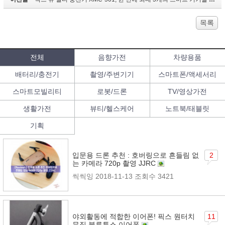
목록
전체
음향가전
차량용품
배터리/충전기
촬영/주변기기
스마트폰/액세서리
스마트모빌리티
로봇/드론
TV/영상가전
생활가전
뷰티/헬스케어
노트북/태블릿
기획
입문용 드론 추천 : 호버링으로 흔들림 없
2
는 카메라 720p 촬영 JJRC
씩씩잉
2018-11-13
조회수 3421
야외활동에 적합한 이어폰! 픽스 원터치
11
뮤직 블루투스 이어폰