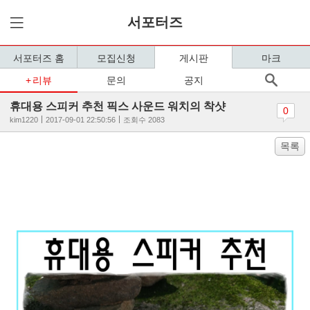
서포터즈
서포터즈 홈
모집신청
게시판
마크
리뷰
문의
공지
휴대용 스피커 추천 픽스 사운드 워치의 착샷
0
kim1220
2017-09-01 22:50:56
조회수 2083
목록