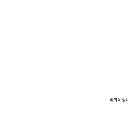
​바퀴의 형