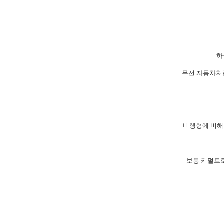
하
무선 자동차처럼
비행형에 비해
보통 키덜트로