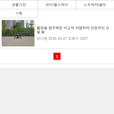
생활가전
뷰티/헬스케어
노트북/태블릿
기획
촬영을 염두해둔 비교적 저렴하며 안정적인 모
델
씨디맨
2016-10-27
조회수 1557
1