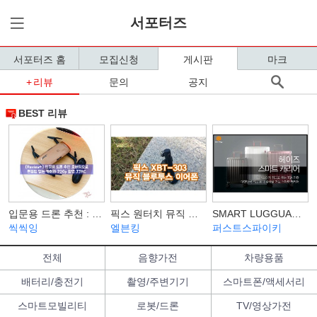
서포터즈
서포터즈 홈
모집신청
게시판
마크
리뷰
문의
공지
BEST 리뷰
입문용 드론 추천 : 호버링으로 흔들림 없는 카메라 720P 촬영 JJRC
픽스 원터치 뮤직 블루투스 이어폰 XBT-303
SMART LUGGUAGE 스마트폰으로 컨트롤하는 헤이즈 캐리어 스마트 러기지
씩씩잉
엘븐킹
퍼스트스파이키
전체
음향가전
차량용품
배터리/충전기
촬영/주변기기
스마트폰/액세서리
스마트모빌리티
로봇/드론
TV/영상가전