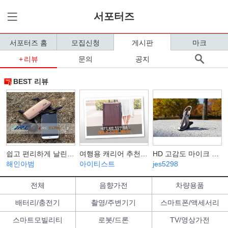
서포터즈
서포터즈 홈
모집신청
게시판
마크
리뷰
문의
공지
BEST 리뷰
쉽고 편리하게 날린다! JJRC H47WH 드론 필드테스트
여행용 캐리어 추천 - 헤이즈 스마트 캐리어, 가을여행 캐리어는 스마트캐리어와 함께
HD 고감도 마이크 탑재. 픽스 프라임 XBT-303 원터치 뮤직 블루투스 이어폰 사용기
해인아범
아이티스트
jes5298
전체
음향가전
차량용품
배터리/충전기
촬영/주변기기
스마트폰/액세서리
스마트모빌리티
로봇/드론
TV/영상가전