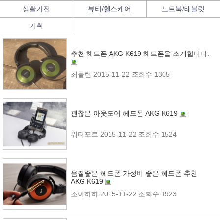
생활가전
뷰티/헬스케어
노트북/태블릿
기획
추천 헤드폰 AKG K619 헤드폰을 소개합니다.
최플린
2015-11-22
조회수 1305
괜찮은 아웃도어 헤드폰 AKG K619
워터포르
2015-11-22
조회수 1524
음질좋은 헤드폰 가성비 좋은 헤드폰 추천
AKG K619
조이하하
2015-11-22
조회수 1923