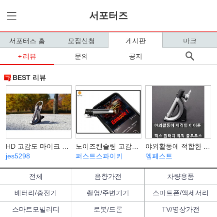
서포터즈
서포터즈 홈
모집신청
게시판
마크
리뷰
문의
공지
BEST 리뷰
HD 고감도 마이크 탑재. 픽스 프라임 XBT-303 원터치 뮤직 블루투스 이어폰 사용기
노이즈캔슬링 고감도마이크 픽스 원터치 뮤직 블루투스이어폰 XBT-303
야외활동에 적합한 이어폰! 픽스 원터치 뮤직 블루투스 이어폰
jes5298
퍼스트스파이키
엠페스트
전체
음향가전
차량용품
배터리/충전기
촬영/주변기기
스마트폰/액세서리
스마트모빌리티
로봇/드론
TV/영상가전